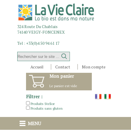
324 Route Du Chablais
74140
VEIGY-FONCENEX
Tel :
+33(0)4 50 94 61 17
Accueil
Contact
Mon compte
Mon panier
Le panier est vide
Filtrer :
Produits Stelior
Produits sans gluten
MENU