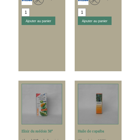
Elixir du suédois 38°
Huile de copaïba