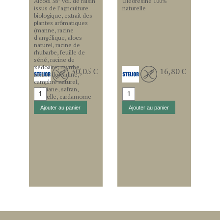
Alcool 38° vol. de raisin
Oleorésine 100%
issus de l'agriculture
naturelle
biologique, extrait des
plantes arômatiques
(manne, racine
d'angélique, aloes
naturel, racine de
rhubarbe, feuille de
séné, racine de
zédoaire, myrrhe,
30,05 €
16,80 €
racine de carline,
camphre naturel,
valériane, safran,
cannelle, cardamome