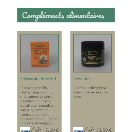
Compléments alimentaires
Bonbons du Père Michel
Carbo 1000
Isomalt, propolis,
Charbon actif végétal
cuivre, magnésium,
activé issu de noix de
manganèse et zinc,
coco
essences de thym,
eucalyptus, niaouli et
cajeput, extrait de
sauge, edulcorant
(neohesperidine (extrait
d'écorce d'orange))
5,60 €
10,39 €